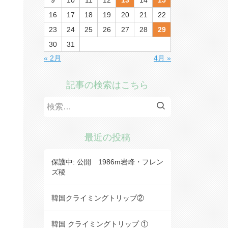
9
10
11
12
13
14
15
16
17
18
19
20
21
22
23
24
25
26
27
28
29
30
31
« 2月
4月 »
記事の検索はこちら
検
索:
最近の投稿
保護中: 公開 1986m岩峰・フレン
ズ稜
韓国クライミングトリップ②
韓国 クライミングトリップ ①