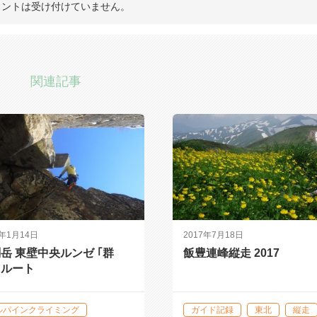
メントは受け付けていません。
関連記事
9年1月14日
2017年7月18日
岳 東壁中央ルンゼ ｢群
飯豊連峰縦走 2017
」ルート
ルパインクライミング
ガイド記録
東北
縦走