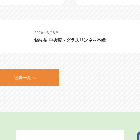
ライツーリング
ライベート
甲信
2020年3月8日
錫杖岳 中央稜～グラスリンネ～本峰
記事一覧へ