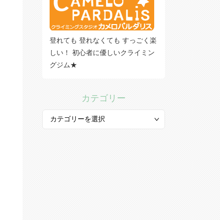
登れても 登れなくても すっごく楽
しい！ 初心者に優しいクライミン
グジム★
カテゴリー
カ
テ
ゴ
リ
ー