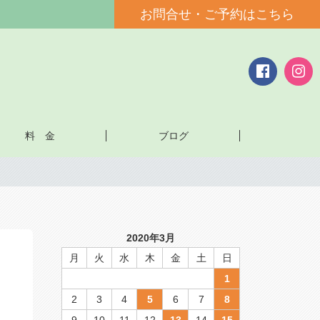
お問合せ・ご予約はこちら
料 金
ブログ
2020年3月
月
火
水
木
金
土
日
1
2
3
4
5
6
7
8