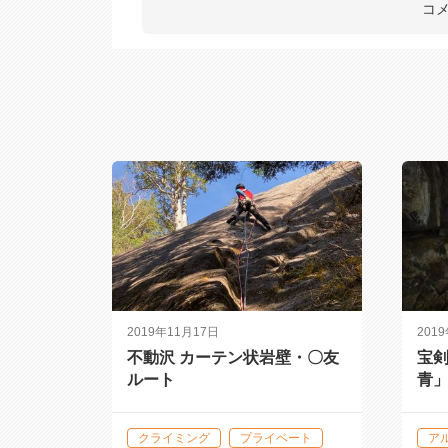
コ
2019年11月17日
201
不動沢 カーテン状岩壁・〇友
宝剣
ルート
青
クライミング
プライベート
ア