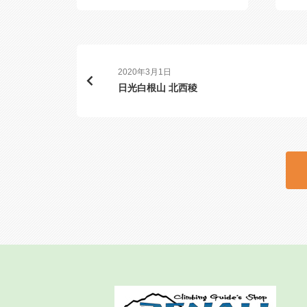
マルチピッチ
甲信
ド
プ
2020年3月1日
日光白根山 北西稜