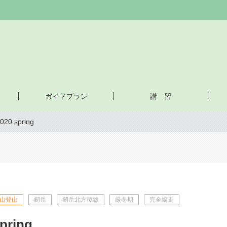
ガイドプラン
講 習
20 spring
山登山
剱岳
剱岳北方稜線
厳冬期
完全縦走
pring