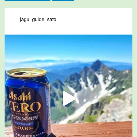
jagu_guide_sato