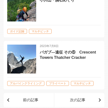
小川山・隕石めぐり
ガイド記録
マルチピッチ
2023年7月8日
バガブ―遠征 その⑥ Crescent
Towers Thatcher Cracker
アルパインクライミング
プライベート
マルチピッチ
前の記事
次の記事