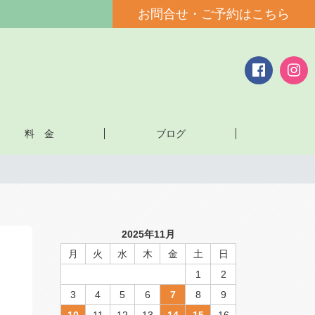
お問合せ・ご予約はこちら
料 金
ブログ
2025年11月
月
火
水
木
金
土
日
1
2
3
4
5
6
7
8
9