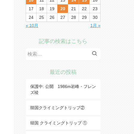
10
11
12
13
14
15
16
17
18
19
20
21
22
23
24
25
26
27
28
29
30
« 10月
1月 »
記事の検索はこちら
検
索:
最近の投稿
保護中: 公開 1986m岩峰・フレン
ズ稜
韓国クライミングトリップ②
韓国 クライミングトリップ ①