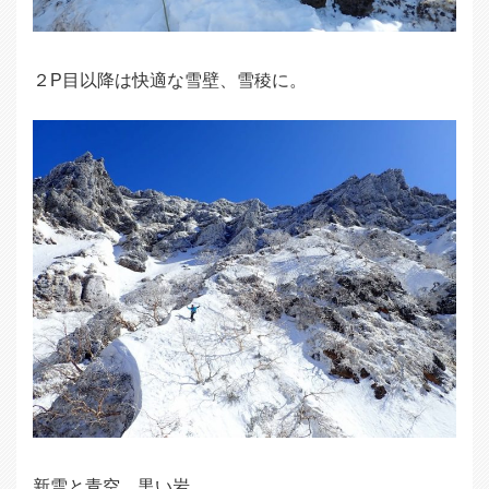
２P目以降は快適な雪壁、雪稜に。
新雪と青空、黒い岩。