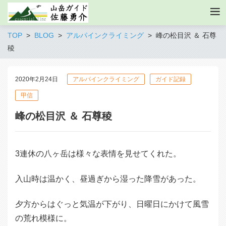
TOP
BLOG
アルパインクライミング
峰の松目沢 ＆ 石尊
稜
2020年2月24日
アルパインクライミング
ガイド記録
甲信
峰の松目沢 ＆ 石尊稜
3連休の八ヶ岳は様々な表情を見せてくれた。
入山時は温かく、昼過ぎから湿った降雪があった。
夕方からはぐっと気温が下がり、日曜日にかけて風雪
の荒れ模様に。