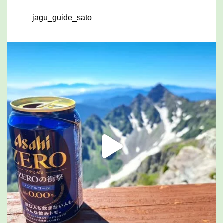
jagu_guide_sato