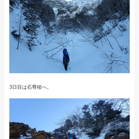
3日目は石尊稜へ。