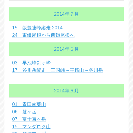
2014年７月
15 飯豊連峰縦走 2014
24 東鎌尾根から西鎌尾根へ
2014年６月
03 早池峰剣ヶ峰
17 谷川岳縦走 三国峠～平標山～谷川岳
2014年５月
01 青田南葉山
06 笈ヶ岳
07 富士写ヶ岳
15 マンダロク山