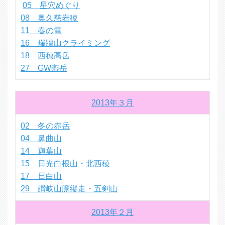
05 星穴めぐり
08 奥久慈岩稜
11 春の雪
16 瑞牆山クライミング
18 西穂高岳
27 GW燕岳
2013年３月
02 冬の赤岳
04 鼻曲山
14 迦葉山
15 日光白根山・北西稜
17 日白山
29 讃岐山脈縦走・五剣山
2013年２月