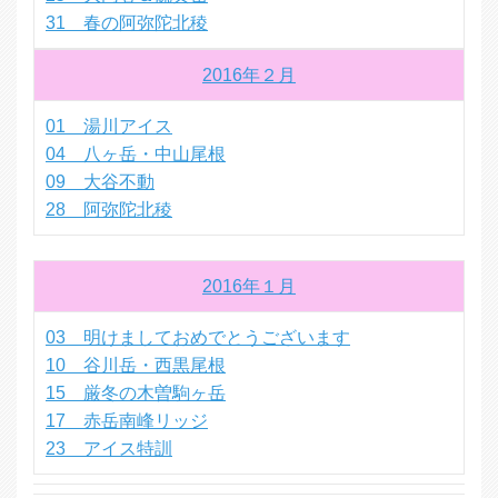
31 春の阿弥陀北稜
2016年２月
01 湯川アイス
04 八ヶ岳・中山尾根
09 大谷不動
28 阿弥陀北稜
2016年１月
03 明けましておめでとうございます
10 谷川岳・西黒尾根
15 厳冬の木曽駒ヶ岳
17 赤岳南峰リッジ
23 アイス特訓