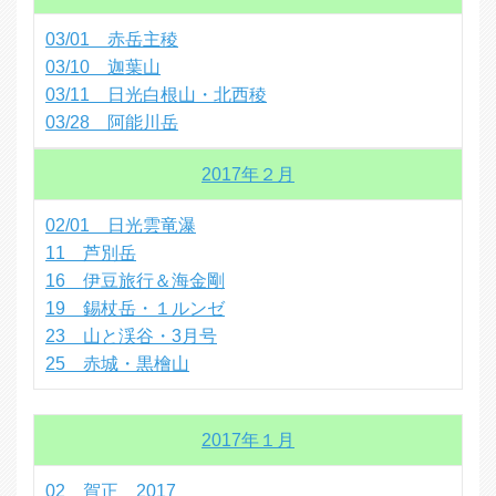
03/01 赤岳主稜
03/10 迦葉山
03/11 日光白根山・北西稜
03/28 阿能川岳
2017年２月
02/01 日光雲竜瀑
11 芦別岳
16 伊豆旅行＆海金剛
19 錫杖岳・１ルンゼ
23 山と渓谷・3月号
25 赤城・黒檜山
2017年１月
02 賀正 2017