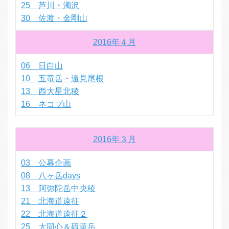
25 芦川・濁沢
30 佐渡・金剛山
2016年４月
06 日白山
10 五竜岳・遠見尾根
13 西大星北稜
16 ネコブ山
2016年３月
03 公募企画
08 八ヶ岳days
13 阿弥陀岳中央稜
21 北海道遠征
22 北海道遠征２
25 大同心＆硫黄岳