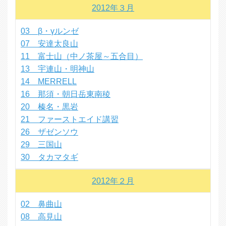
2012年３月
03 β・γルンゼ
07 安達太良山
11 富士山（中ノ茶屋～五合目）
13 宇連山・明神山
14 MERRELL
16 那須・朝日岳東南稜
20 榛名・黒岩
21 ファーストエイド講習
26 ザゼンソウ
29 三国山
30 タカマタギ
2012年２月
02 鼻曲山
08 高見山