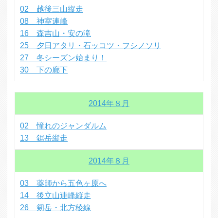
02 越後三山縦走
08 神室連峰
16 森吉山・安の滝
25 夕日アタリ・石ッコツ・フシノソリ
27 冬シーズン始まり！
30 下の廊下
2014年８月
02 憧れのジャンダルム
13 鋸岳縦走
2014年８月
03 薬師から五色ヶ原へ
14 後立山連峰縦走
26 剱岳・北方稜線