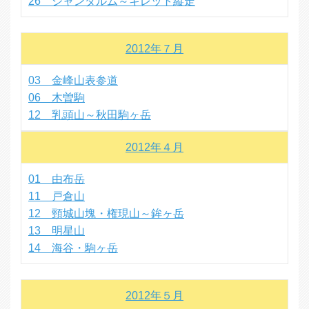
26 ジャンダルム～キレット縦走
2012年７月
03 金峰山表参道
06 木曽駒
12 乳頭山～秋田駒ヶ岳
2012年４月
01 由布岳
11 戸倉山
12 頸城山塊・権現山～鉾ヶ岳
13 明星山
14 海谷・駒ヶ岳
2012年５月