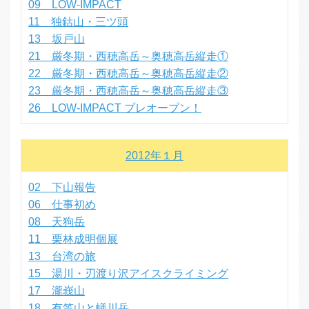
09 LOW-IMPACT
11 独鈷山・三ツ頭
13 坂戸山
21 厳冬期・西穂高岳～奥穂高岳縦走①
22 厳冬期・西穂高岳～奥穂高岳縦走②
23 厳冬期・西穂高岳～奥穂高岳縦走③
26 LOW-IMPACT プレオープン！
2012年１月
02 下山報告
06 仕事初め
08 天狗岳
11 栗林成明個展
13 台湾の旅
15 湯川・刃渡り沢アイスクライミング
17 瀧峩山
18 有笠山と蟻川岳