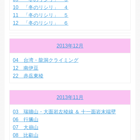
10 「冬のリシリ」 ４
11 「冬のリシリ」 ５
12 「冬のリシリ」 ６
2013年12月
04 台湾・龍洞クライミング
12 南伊豆
22 赤岳東稜
2013年11月
03 瑞牆山・大面岩左稜線 ＆ 十一面岩末端壁
06 行縢山
07 大崩山
08 比叡山