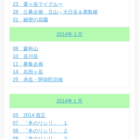
23 粟ヶ岳でイグルー
28 公募企画 立山～大日岳＆鹿島槍
31 秘密の花園
2014年２月
08 蓼科山
10 谷川岳
11 募集企画
14 右田ヶ岳
25 赤岳・阿弥陀北稜
2014年１月
05 2014 賀正
07 「冬のリシリ」 １
08 「冬のリシリ」 ２
09 「冬のリシリ」 ３