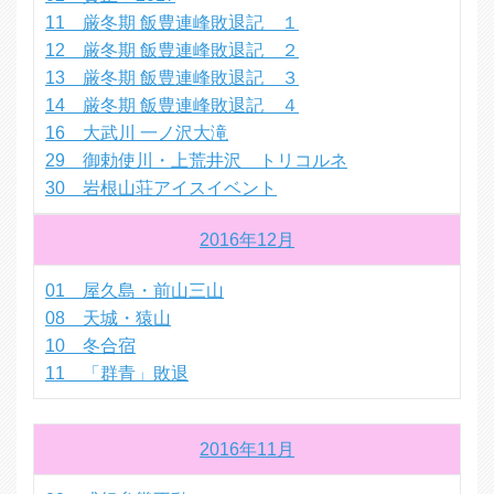
11 厳冬期 飯豊連峰敗退記 １
12 厳冬期 飯豊連峰敗退記 ２
13 厳冬期 飯豊連峰敗退記 ３
14 厳冬期 飯豊連峰敗退記 ４
16 大武川 一ノ沢大滝
29 御勅使川・上荒井沢 トリコルネ
30 岩根山荘アイスイベント
2016年12月
01 屋久島・前山三山
08 天城・猿山
10 冬合宿
11 「群青」敗退
2016年11月