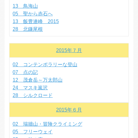
13 鳥海山
05 聖から赤石へ
13 飯豊連峰 2015
28 北鎌尾根
2015年７月
02 コンテンポラリーな登山
07 点の記
12 茂倉岳～万太郎山
24 マスキ嵐沢
28 シルクロード
2015年６月
02 瑞牆山・冒険クライミング
05 フリーウェイ