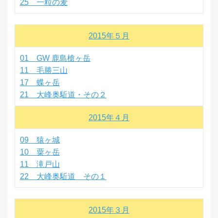
25 一粒の麦
2015年５月
01 GW 鹿島槍ヶ岳
11 毛勝三山
17 蝶ヶ岳
21 大峰奥駈道・その２
2015年４月
09 猿ヶ城
10 粟ヶ岳
11 滝戸山
22 大峰奥駈道 その１
2015年３月