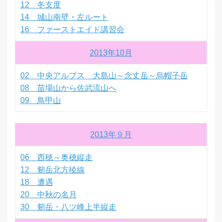
12 冬支度
14 城山南壁・左ルート
16 ファーストエイド講習会
2013年10月
02 中央アルプス 大島山～念丈岳～烏帽子岳
08 苗場山から佐武流山へ
09 鳥甲山
2013年９月
06 西穂～奥穂縦走
12 剱岳北方稜線
18 遭遇
20 中秋の名月
30 剱岳・八ツ峰上半縦走