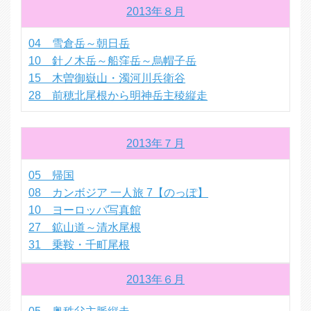
2013年８月
04 雪倉岳～朝日岳
10 針ノ木岳～船窪岳～烏帽子岳
15 木曽御嶽山・濁河川兵衛谷
28 前穂北尾根から明神岳主稜縦走
2013年７月
05 帰国
08 カンボジア 一人旅 7【のっぽ】
10 ヨーロッパ写真館
27 鉱山道～清水尾根
31 乗鞍・千町尾根
2013年６月