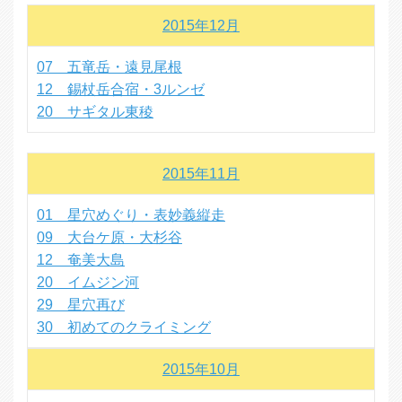
2015年12月
07 五竜岳・遠見尾根
12 錫杖岳合宿・3ルンゼ
20 サギタル東稜
2015年11月
01 星穴めぐり・表妙義縦走
09 大台ケ原・大杉谷
12 奄美大島
20 イムジン河
29 星穴再び
30 初めてのクライミング
2015年10月