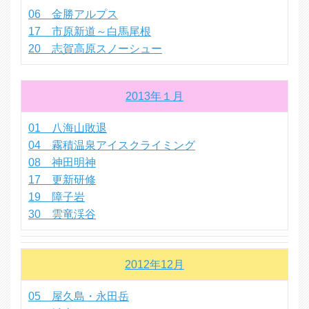
06 金勝アルプス
17 市原新道～白馬尾根
20 志賀高原スノーシュー
2013年１月
01 八海山敗退
04 霧積温泉アイスクライミング
08 神田明神
17 更新研修
19 障子岩
30 雲竜渓谷
2012年12月
05 屋久島・永田岳