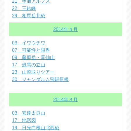
21 琴浦アルプス
22 三鈷峰
29 相馬岳北稜
2014年４月
03 イワウチワ
07 可能性と限界
09 藤原岳・霊仙山
17 残雪の立山
23 山菜取りツアー
30 ジャンダルム飛騨尾根
2014年３月
03 安達太良山
17 地形図
19 日光白根山北西稜