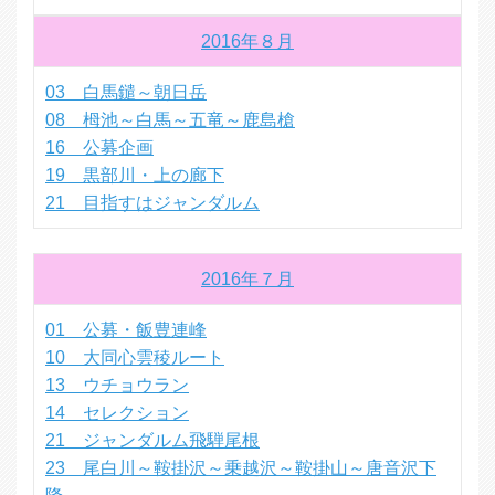
2016年８月
03 白馬鑓～朝日岳
08 栂池～白馬～五竜～鹿島槍
16 公募企画
19 黒部川・上の廊下
21 目指すはジャンダルム
2016年７月
01 公募・飯豊連峰
10 大同心雲稜ルート
13 ウチョウラン
14 セレクション
21 ジャンダルム飛騨尾根
23 尾白川～鞍掛沢～乗越沢～鞍掛山～唐音沢下