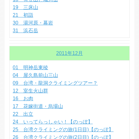
19 三床山
21 初詣
30 湯河原・幕岩
31 浜石岳
2011年12月
01 明神岳東稜
04 屋久島前山三山
09 台湾・龍洞クライミングツアー？
12 室生火山群
16 お肉
17 花嫁街道・烏場山
22 出立
24 いってらっしゃい！【のっぽ】
25 台湾クライミングの旅(1日目)【のっぽ】
26 台湾クライミングの旅(2日目)【のっぽ】