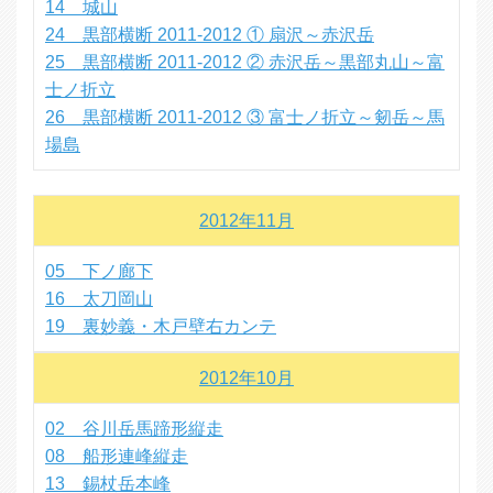
14 城山
24 黒部横断 2011-2012 ① 扇沢～赤沢岳
25 黒部横断 2011-2012 ② 赤沢岳～黒部丸山～富
士ノ折立
26 黒部横断 2011-2012 ③ 富士ノ折立～剱岳～馬
場島
2012年11月
05 下ノ廊下
16 太刀岡山
19 裏妙義・木戸壁右カンテ
2012年10月
02 谷川岳馬蹄形縦走
08 船形連峰縦走
13 錫杖岳本峰