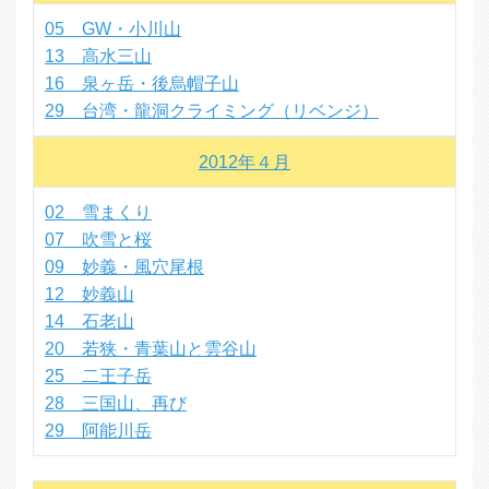
05 GW・小川山
13 高水三山
16 泉ヶ岳・後烏帽子山
29 台湾・龍洞クライミング（リベンジ）
2012年４月
02 雪まくり
07 吹雪と桜
09 妙義・風穴尾根
12 妙義山
14 石老山
20 若狭・青葉山と雲谷山
25 二王子岳
28 三国山、再び
29 阿能川岳