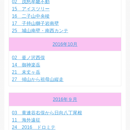
02 戌怒牟畿不動
15 アイスツリー
16 二子山中央稜
17 子持山獅子岩南壁
25 城山南壁・南西カンテ
2016年10月
02 釜ノ沢西俣
14 御神楽岳
21 未丈ヶ岳
27 傾山から祖母山縦走
2016年９月
03 黄連谷右俣から日向八丁尾根
11 海外遠征
24 2016 ドロミテ