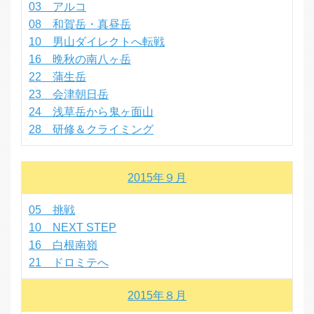
03 アルコ
08 和賀岳・真昼岳
10 男山ダイレクトへ転戦
16 晩秋の南八ヶ岳
22 蒲生岳
23 会津朝日岳
24 浅草岳から鬼ヶ面山
28 研修＆クライミング
2015年９月
05 挑戦
10 NEXT STEP
16 白根南嶺
21 ドロミテへ
2015年８月