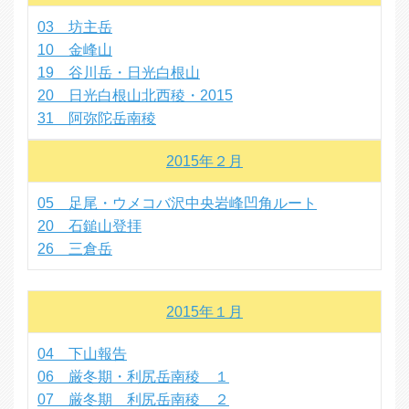
03 坊主岳
10 金峰山
19 谷川岳・日光白根山
20 日光白根山北西稜・2015
31 阿弥陀岳南稜
2015年２月
05 足尾・ウメコバ沢中央岩峰凹角ルート
20 石鎚山登拝
26 三倉岳
2015年１月
04 下山報告
06 厳冬期・利尻岳南稜 １
07 厳冬期 利尻岳南稜 ２