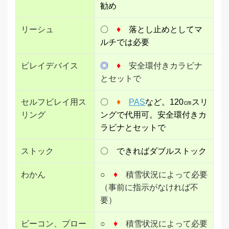
勧め
リーシュ
〇
♦
落とし止めとしてマ
ルチでは必要
ビレイデバイス
◎
♦
安全環付きカラビナ
とセットで
セルフビレイ用ス
〇
♦
PAS
など。120㎝スリ
リング
ングで代用可。安全環付きカ
ラビナとセットで
ストック
〇
できればダブルストック
わかん
○
♦
積雪状況によって必要
（事前に指示がなければ不
要）
ビーコン、プロー
○
♦
積雪状況によって必要