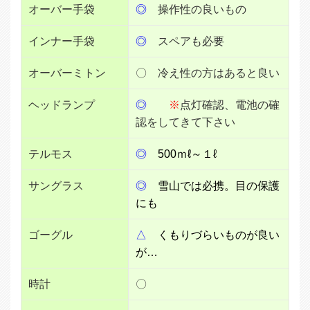
オーバー手袋
◎
操作性の良いもの
インナー手袋
◎
スペアも必要
オーバーミトン
〇 冷え性の方はあると良い
ヘッドランプ
◎
※
点灯確認、電池の確
認をしてきて下さい
テルモス
◎
500ｍℓ～１ℓ
サングラス
◎
雪山では必携。目の保護
にも
ゴーグル
△
くもりづらいものが良い
が…
時計
〇