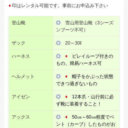
♦
印はレンタル可能です。事前にお申込み下さい
登山靴
◎
雪山用登山靴（3シーズ
ンブーツ不可）
ザック
◎
20～30ℓ
ハーネス
◎
♦
ビレイループ付きの
もの、簡易ハーネス可
ヘルメット
◎
♦
帽子をかぶった状態
できつ過ぎないもの
アイゼン
◎
♦
12本爪・山行前に必
ず靴に装着すること！
アックス
◎
♦
50㎝～60㎝程度でベ
ント（カーブ）したものがお