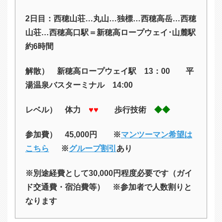
2日目：西穂山荘…丸山…独標…西穂高岳…西穂
山荘…西穂高口駅＝新穂高ロープウェイ･山麓駅
約6時間
解散） 新穂高ロープウェイ駅 13
：00 平
湯温泉バスターミナル 14:00
レベル） 体力
♥♥
歩行技術
◆◆
参加費）
45,000円 ※
マンツーマン希望は
こちら
※
グループ割引
あり
※別途経費として30,000円程度必要です（ガイ
ド交通費・宿泊費等） ※参加者で人数割りと
なります