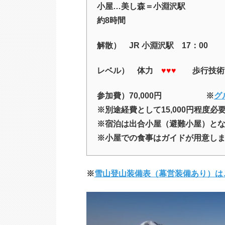
小屋…美し森＝小淵沢駅
約8時間
解散） JR 小淵沢駅 17：00
レベル） 体力
♥♥♥
歩行技
参加費）70,000円 ※
グ
※別途経費として15,000円程度
※宿泊は出合小屋（避難小屋）と
※小屋での食事はガイドが用意し
※
雪山登山装備表（幕営装備あり）は