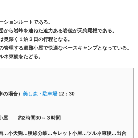
ーションルートである。
岳から岩峰を連ねた迫力ある岩稜が天狗尾根である。
は奥深く１泊２日の行程となる。
の管理する避難小屋で快適なベースキャンプとなっている。
ルネ東稜をたどる。
車の場合）
美し森・駐車場
12：30
小屋 約2時間30～３時間
狗…小天狗…稜線分岐…キレット小屋…ツルネ東稜…出合