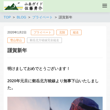
TOP
BLOG
プライベート
謹賀新年
2020年1月2日
プライベート
北陸
縦走
雪山登山
剱岳北方稜線完全縦走
謹賀新年
明けましておめでとうございます！
2020年元旦に剱岳北方稜線より無事下山いたしまし
た。