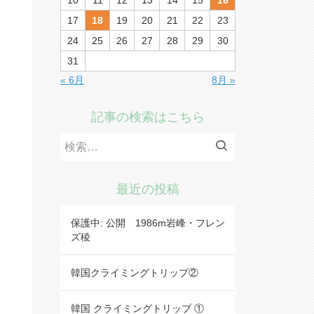
10
11
12
13
14
15
16
17
18
19
20
21
22
23
24
25
26
27
28
29
30
31
« 6月
8月 »
記事の検索はこちら
検
索:
最近の投稿
保護中: 公開 1986m岩峰・フレン
ズ稜
韓国クライミングトリップ②
韓国 クライミングトリップ ①