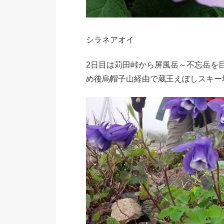
シラネアオイ
2日目は苅田峠から屏風岳～不忘岳を
め後烏帽子山経由で蔵王えぼしスキー