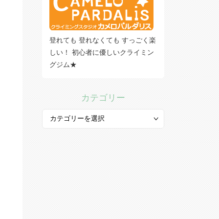
登れても 登れなくても すっごく楽
しい！ 初心者に優しいクライミン
グジム★
カテゴリー
カ
テ
ゴ
リ
ー