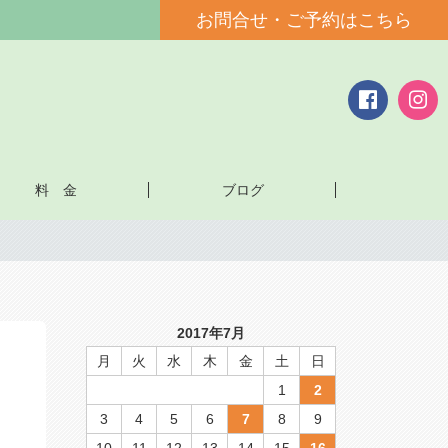
お問合せ・ご予約はこちら
料 金
ブログ
2017年7月
月
火
水
木
金
土
日
1
2
3
4
5
6
7
8
9