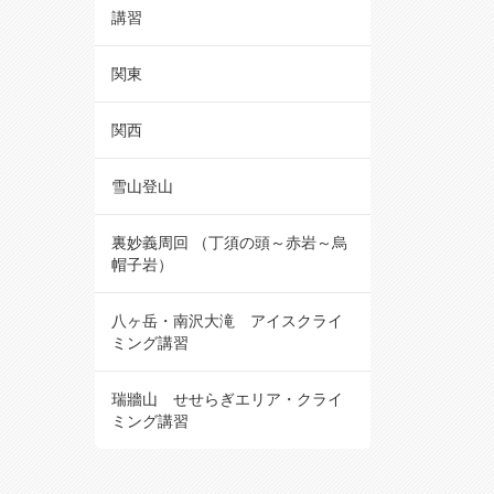
講習
関東
関西
雪山登山
裏妙義周回 （丁須の頭～赤岩～烏
帽子岩）
八ヶ岳・南沢大滝 アイスクライ
ミング講習
瑞牆山 せせらぎエリア・クライ
ミング講習