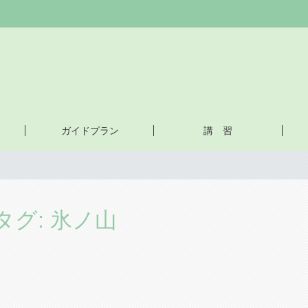
ガイドプラン
講 習
タグ:
氷ノ山